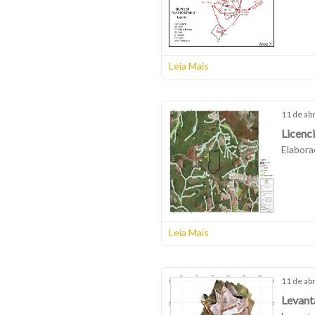
Leia Mais
11 de abr
Licenc
Elabora
Leia Mais
11 de abr
Levant